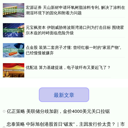
宏源证券 天山新材申请环氧树脂涂料专利, 解决了涂料在
潮湿环境下的固化和附着力问题
元宝枫资本 伊朗威胁将波斯湾港口列为打击目标 围绕霍
尔木兹的对峙面临危险升级
点金股 装第二套房子才懂: 曾经红极一时的“家居产物”,
已经慢慢被嫌弃
优配送 算力基建提速，电子玻纤布又要起飞了？
最新文章
亿正策略 美联储分歧加剧，金价4000美元关口拉锯
忠泰策略 中际旭创港股首日“破发”，主因发行价太贵？｜市