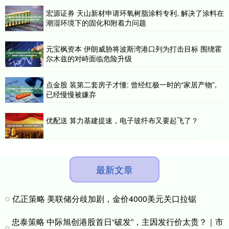
宏源证券 天山新材申请环氧树脂涂料专利, 解决了涂料在
潮湿环境下的固化和附着力问题
元宝枫资本 伊朗威胁将波斯湾港口列为打击目标 围绕霍
尔木兹的对峙面临危险升级
点金股 装第二套房子才懂: 曾经红极一时的“家居产物”,
已经慢慢被嫌弃
优配送 算力基建提速，电子玻纤布又要起飞了？
最新文章
亿正策略 美联储分歧加剧，金价4000美元关口拉锯
忠泰策略 中际旭创港股首日“破发”，主因发行价太贵？｜市