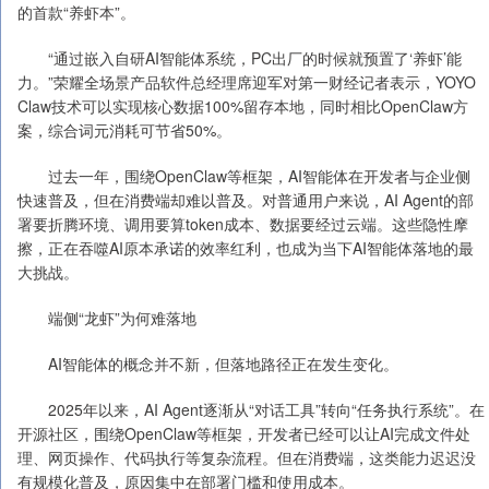
的首款“养虾本”。
“通过嵌入自研AI智能体系统，PC出厂的时候就预置了‘养虾’能
力。”荣耀全场景产品软件总经理席迎军对第一财经记者表示，YOYO
Claw技术可以实现核心数据100%留存本地，同时相比OpenClaw方
案，综合词元消耗可节省50%。
过去一年，围绕OpenClaw等框架，AI智能体在开发者与企业侧
快速普及，但在消费端却难以普及。对普通用户来说，AI Agent的部
署要折腾环境、调用要算token成本、数据要经过云端。这些隐性摩
擦，正在吞噬AI原本承诺的效率红利，也成为当下AI智能体落地的最
大挑战。
端侧“龙虾”为何难落地
AI智能体的概念并不新，但落地路径正在发生变化。
2025年以来，AI Agent逐渐从“对话工具”转向“任务执行系统”。在
开源社区，围绕OpenClaw等框架，开发者已经可以让AI完成文件处
理、网页操作、代码执行等复杂流程。但在消费端，这类能力迟迟没
有规模化普及，原因集中在部署门槛和使用成本。