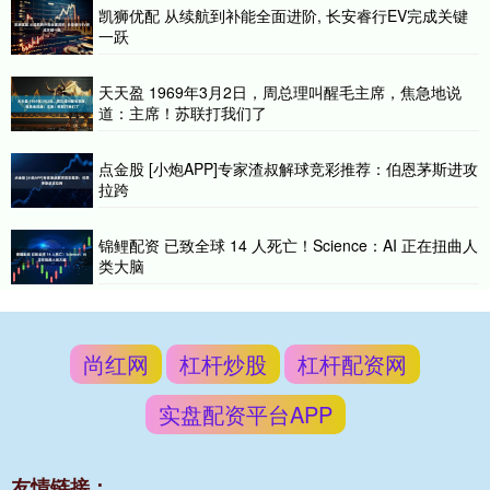
凯狮优配 从续航到补能全面进阶, 长安睿行EV完成关键
一跃
天天盈 1969年3月2日，周总理叫醒毛主席，焦急地说
道：主席！苏联打我们了
点金股 [小炮APP]专家渣叔解球竞彩推荐：伯恩茅斯进攻
拉跨
锦鲤配资 已致全球 14 人死亡！Science：AI 正在扭曲人
类大脑
尚红网
杠杆炒股
杠杆配资网
实盘配资平台APP
友情链接：