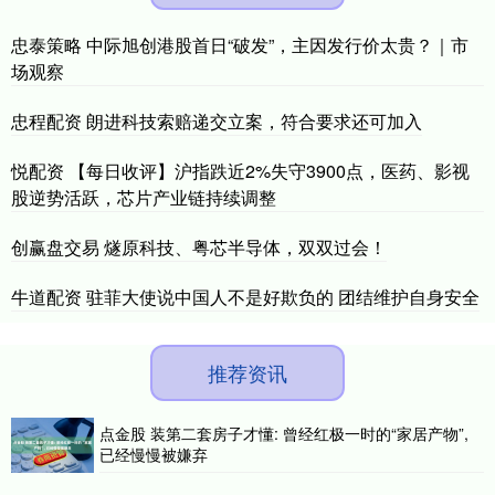
忠泰策略 中际旭创港股首日“破发”，主因发行价太贵？｜市
场观察
忠程配资 朗进科技索赔递交立案，符合要求还可加入
悦配资 【每日收评】沪指跌近2%失守3900点，医药、影视
股逆势活跃，芯片产业链持续调整
创赢盘交易 燧原科技、粤芯半导体，双双过会！
牛道配资 驻菲大使说中国人不是好欺负的 团结维护自身安全
推荐资讯
点金股 装第二套房子才懂: 曾经红极一时的“家居产物”,
已经慢慢被嫌弃