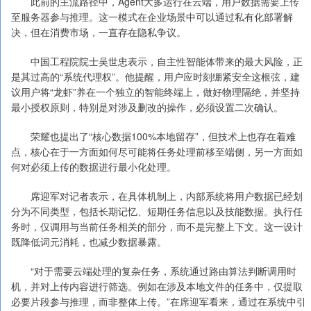
此前的主流路径中，Agent大多运行在云端，用户数据需要上传
至服务器参与推理。这一模式在企业场景中可以通过私有化部署解
决，但在消费市场，一直存在隐私争议。
中国工程院院士吴世忠表示，自主性智能体带来的最大风险，正
是其过高的“系统代理权”。他提醒，用户应时刻绷紧安全这根弦，建
议用户将“龙虾”养在一个独立的智能终端上，做好物理隔绝，并坚持
最小授权原则，特别是对涉及删改的操作，必须设置二次确认。
荣耀也提出了“核心数据100%本地留存”，但技术上也存在着难
点，核心在于一方面如何尽可能将任务处理前移至端侧，另一方面如
何对必须上传的数据进行最小化处理。
席迎军对记者表示，在具体机制上，内部系统将用户数据已经划
分为不同类型，包括长期记忆、短期任务信息以及技能数据。执行任
务时，仅调用与当前任务相关的部分，而不是完整上下文。这一设计
既降低词元消耗，也减少数据暴露。
“对于需要云端处理的复杂任务，系统通过路由算法判断调用时
机，并对上传内容进行筛选。例如在涉及本地文件的任务中，仅提取
必要片段参与推理，而非整体上传。”在席迎军看来，通过在系统中引